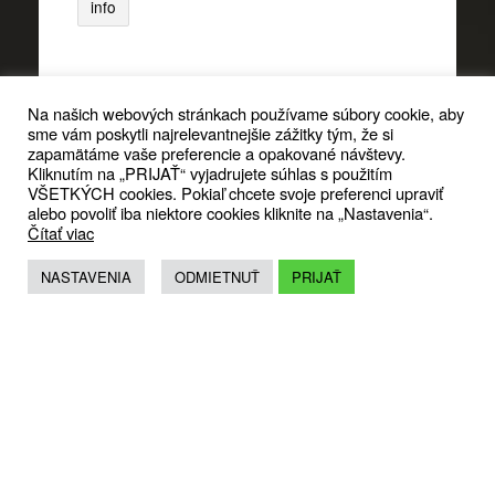
info
Na našich webových stránkach používame súbory cookie, aby
10
november
-
30
november
sme vám poskytli najrelevantnejšie zážitky tým, že si
zapamätáme vaše preferencie a opakované návštevy.
Kliknutím na „PRIJAŤ“ vyjadrujete súhlas s použitím
VŠETKÝCH cookies. Pokiaľ chcete svoje preferenci upraviť
výstava_konverzie sk a
alebo povoliť iba niektore cookies kliknite na „Nastavenia“.
Čítať viac
místo tvar program /
konverze cz
NASTAVENIA
ODMIETNUŤ
PRIJAŤ
17
:
00
info