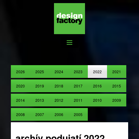
2026
2025
2024
2023
2022
2021
2020
2019
2018
2017
2016
2015
2014
2013
2012
2011
2010
2009
2008
2007
2006
2005
archív podujatí 2022