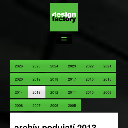
2026
2025
2024
2023
2022
2021
2020
2019
2018
2017
2016
2015
2014
2013
2012
2011
2010
2009
2008
2007
2006
2005
archív podujatí 2013