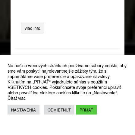
viac info
18
apríl
Na našich webových stránkach používame súbory cookie, aby
sme vám poskytli najrelevantnejšie zážitky tým, že si
zapamätáme vaše preferencie a opakované návštevy.
Kliknutím na „PRIJAŤ“ vyjadrujete súhlas s použitím
VŠETKÝCH cookies. Pokiaľ chcete svoje preferenci upraviť
štruktúra a architektúra
alebo povoliť iba niektore cookies kliknite na „Nastavenia“.
Čítať viac
19
00
NASTAVENIA
ODMIETNUŤ
PRIJAŤ