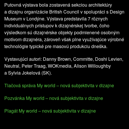
Putovná výstava bola zostavená sekciou architektúry
a dizajnu organizácie British Council v spolupráci s Design
Museum v Londýne. Výstava predstavila 7 rôznych
individuálnych prístupov k dizajnérskej tvorbe, čoho
výsledkom sú dizajnérske objekty podmienené osobným
motívom dizajnéra, zároveň však plne využívajúce výrobné
technológie typické pre masovú produkciu dneška.
Vystavujúci autori: Danny Brown, Committe, Doshi Levien,
Neutral, Peter Traag, WOKmedia, Alison Willoughby
a Sylvia Jokelová (SK).
Tlačová správa My world – nová subjektivita v dizajne
Pozvánka My world – nová subjektivita v dizajne
Plagát My world – nová subjektivita v dizajne