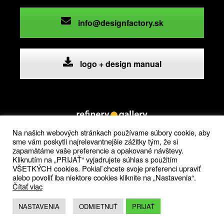
info@designfactory.sk
logo + design manual
Na našich webových stránkach používame súbory cookie, aby
sme vám poskytli najrelevantnejšie zážitky tým, že si
refinery gallery
zapamätáme vaše preferencie a opakované návštevy.
vlčie hrdlo, 821 07 bratislava
Kliknutím na „PRIJAŤ“ vyjadrujete súhlas s použitím
zobraziť na mape
VŠETKÝCH cookies. Pokiaľ chcete svoje preferenci upraviť
alebo povoliť iba niektore cookies kliknite na „Nastavenia“.
Čítať viac
NASTAVENIA
ODMIETNUŤ
PRIJAŤ