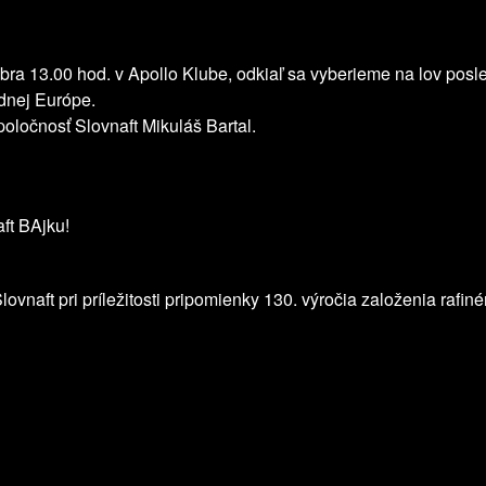
bra 13.00 hod. v Apollo Klube, odkiaľ sa vyberieme na lov posl
ednej Európe.
poločnosť Slovnaft Mikuláš Bartal.
ft BAjku!
ovnaft pri príležitosti pripomienky 130. výročia založenia rafiné