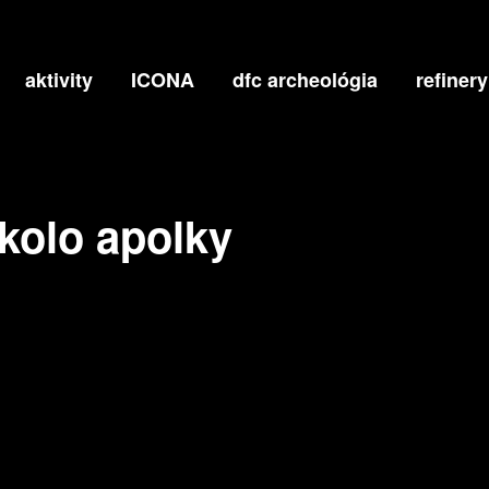
APOLKY
aktivity
ICONA
dfc archeológia
refinery
okolo apolky