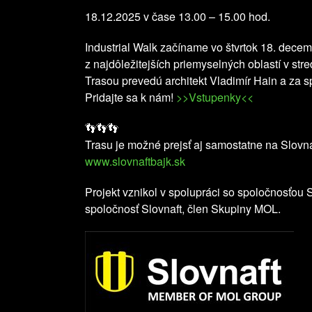
18.12.2025 v čase 13.00 – 15.00 hod.
Industrial Walk začíname vo štvrtok 18. decem
z najdôležitejších priemyselných oblastí v str
Trasou prevedú architekt Vladimír Hain a za s
Pridajte sa k nám!
>>Vstupenky<<
👣👣👣
Trasu je možné prejsť aj samostatne na Slovna
www.slovnaftbajk.sk
Projekt vznikol v spolupráci so spoločnosťou Sl
spoločnosť Slovnaft, člen Skupiny MOL.