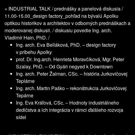
= INDUSTRIAL TALK / prednášky a panelová diskusia /
11.00-15.00_design factory_pohľad na bývalú Apolku
optikou historikov a architektov v odborných prednáškach a
moderovanej diskusii. / diskusiu povedie Ing. arch.
Vladimír Hain, PhD. /
Ing. arch. Eva Belláková, PhD. – design factory
v príbehu Apolky
prof. Dr. Ing.arch. Henrieta Moravčíková, Mgr. Peter
Szalay, PhD. – Od Gyári negyed k Downtown
Ing. arch. Peter Žalman, CSc. – história Jurkovičovej
Teplárne
Ing. arch. Martin Paško – rekonštrukcia Jurkovičovej
Tepárne
Ing. Eva Kráľová, CSc. – Hodnoty industriálneho
dedičstva a ich integrácia v rámci ďalšieho rozvoja
sídel