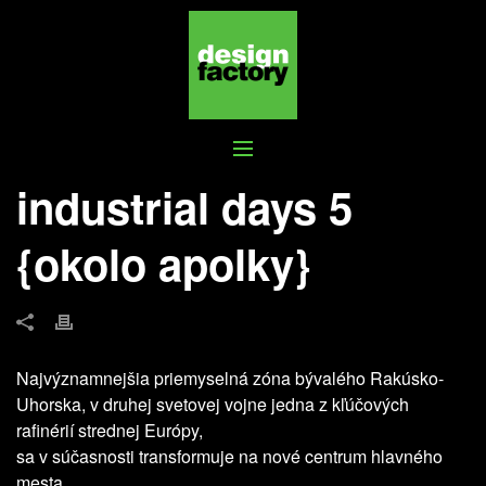
INDUSTRIAL DAYS 5 {OKOLO
APOLKY}
industrial days 5
{okolo apolky}
Najvýznamnejšia priemyselná zóna bývalého Rakúsko-
Uhorska, v druhej svetovej vojne jedna z kľúčových
rafinérií strednej Európy,
sa v súčasnosti transformuje na nové centrum hlavného
mesta.