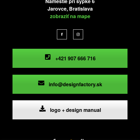
Námestie pri sýpke 6
Jarovce, Bratislava
zobraziť na mape
+421 907 666 716
info@designfactory.sk
logo + design manual