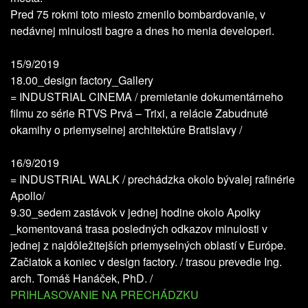
Pred 75 rokmi toto miesto zmenilo bombardovanie, v
nedávnej minulosti bagre a dnes ho menia developeri.
15/9/2019
18.00_design factory_Gallery
= INDUSTRIAL CINEMA / premietanie dokumentárneho
filmu zo série RTVS Prvá – Trixi, a relácie Zabudnuté
okamihy o priemyselnej architektúre Bratislavy /
16/9/2019
= INDUSTRIAL WALK / prechádzka okolo bývalej rafinérie
Apollo/
9.30_sedem zastávok v jednej hodine okolo Apolky
_komentovaná trasa posledných odkazov minulosti v
jednej z najdôležitejších priemyselných oblastí v Európe.
Začiatok a koniec v design factory. / trasou prevedie Ing.
arch. Tomáš Hanáček, PhD. /
PRIHLASOVANIE NA PRECHÁDZKU