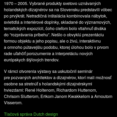
1970 – 2005. Vybrané produkty svetovo uznávaných
holandských dizajnérov sa na Slovensku predstavili vôbec
po prvýkrát. Netradičná inštalácia kombinovala nábytok,
svietidlá a interiérové doplnky, skladané do významových,
tematických expozícii, čoho cieľom bolo vtiahnuť diváka
do ”rozprávania príbehu”. Nešlo o obvyklú prezentáciu
formou objektu a jeho popisu, ale o živú, interaktívnu
a omnoho pútavejšiu podobu, ktorej úlohou bolo v prvom
rade uľahčiť porozumenie a interpretáciu nových
európskych štýlových trendov.
V rámci otvorenia výstavy sa uskutočnil seminár
pre pozvaných architektov a dizajnérov, ktorí mali možnosť
osobne sa stretnúť s holandskými dizajnérskymi
hviezdami: René Holtenom, Richardom Huttenom,
Chrisom Slutterom, Erikom Janom Kwakkelom a Arnoutom
Visserom.
Tlačová správa Dutch design