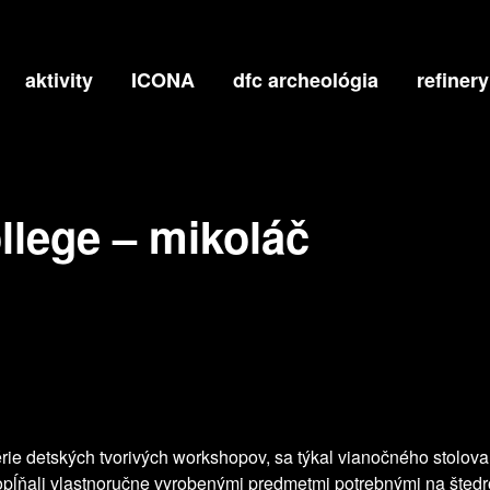
– MIKOLÁČ
aktivity
ICONA
dfc archeológia
refinery
llege – mikoláč
série detských tvorivých workshopov, sa týkal vianočného stolo
dopĺňali vlastnoručne vyrobenými predmetmi potrebnými na štedr