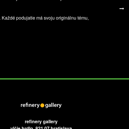
e. Každé podujatie má svoju originálnu tému,
refinery gallery
vlčie hrdlo, 821 07 bratislava