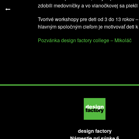
zdobili medovníčky a vo vianočkovej sa piekli m
Tvorivé workshopy pre deti od 3 do 13 rokov –
hlavným spoločným cieľom je motivovať deti k pr
Pozvánka design factory college – Mikoláč
design factory
Námestie pri sýpke 6