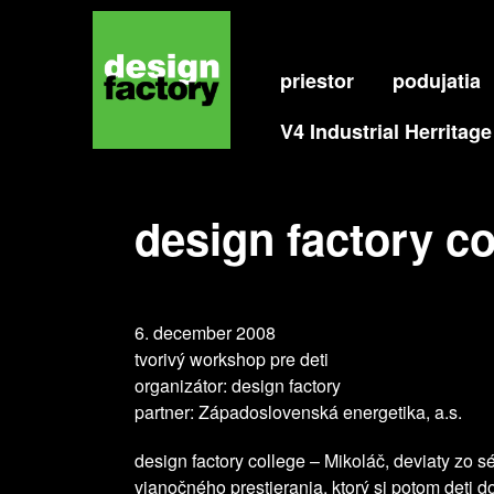
DESIGN FACTORY COLLEGE 
priestor
podujatia
V4 Industrial Herritage
design factory co
6. december 2008
tvorivý workshop pre deti
organizátor: design factory
partner: Západoslovenská energetika, a.s.
design factory college – Mikoláč, deviaty zo 
vianočného prestierania, ktorý si potom deti 