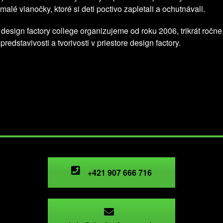
alé vianočky, ktoré si deti poctivo zapletali a ochutnávali.
 design factory college organizujeme od roku 2006, trikrát ročn
edstavivosti a tvorivosti v priestore design factory.
+421 907 666 716