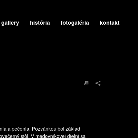
 gallery
história
fotogaléria
kontakt
vania a pečenia. Pozvánkou bol základ
ovečerný stôl. V medovníkovej dielni sa