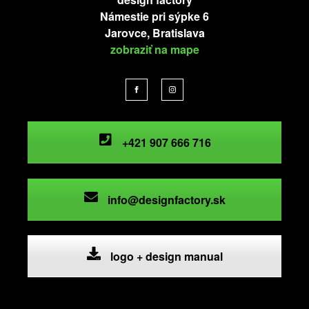
Námestie pri sýpke 6
Jarovce, Bratislava
zobraziť na mape
+421 907 666 716
info@designfactory.sk
logo + design manual