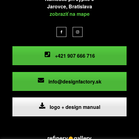
Jarovce, Bratislava
zobraziť na mape
+421 907 666 716
info@designfactory.sk
logo + design manual