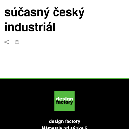
súčasný český
industriál
design factory
Námestie pri sýpke 6