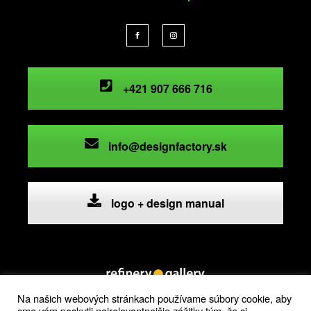
+421 907 666 716
info@designfactory.sk
logo + design manual
Na našich webových stránkach používame súbory cookie, aby
sme vám poskytli najrelevantnejšie zážitky tým, že si