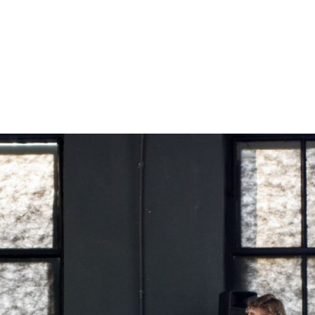
aktivity
ICONA
dfc archeológia
refinery