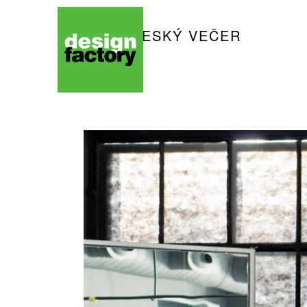
DAAD ČESKÝ VEČER
priestor
podujatia
V4 Industrial Herritage