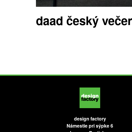
daad český veče
design factory
Námestie pri sýpke 6