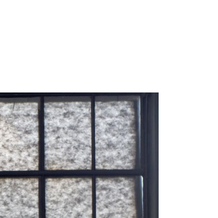
 gallery
história
fotogaléria
kontakt