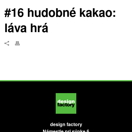
#16 hudobné kakao:
láva hrá
design factory
Námestie pri sýpke 6