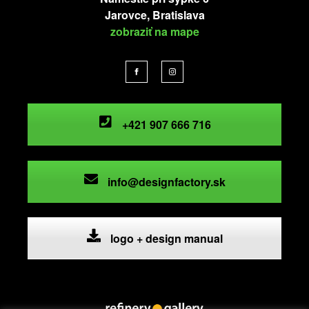
Jarovce, Bratislava
zobraziť na mape
+421 907 666 716
info@designfactory.sk
logo + design manual