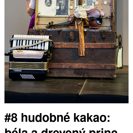
#8 hudobné kakao:
béla a drevený princ