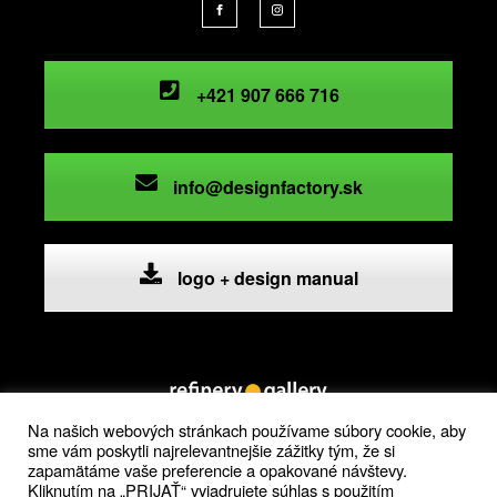
+421 907 666 716
info@designfactory.sk
logo + design manual
Na našich webových stránkach používame súbory cookie, aby
sme vám poskytli najrelevantnejšie zážitky tým, že si
refinery gallery
zapamätáme vaše preferencie a opakované návštevy.
vlčie hrdlo, 821 07 bratislava
Kliknutím na „PRIJAŤ“ vyjadrujete súhlas s použitím