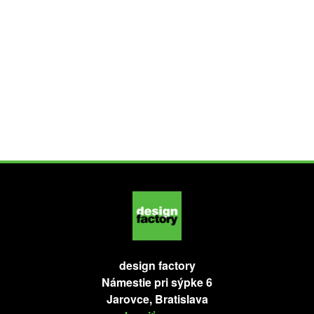
sťažnosť nevyriešili, berte na vedomie, že máte právo
podať sťažnosť na Úrade na ochranu osobných
údajov Slovenskej republiky.
Tieto pravidlá spracúvania osobných údajov môžu
byť jednostranne kedykoľvek doplnené alebo
zmenené.
design factory
Námestie pri sýpke 6
Jarovce, Bratislava