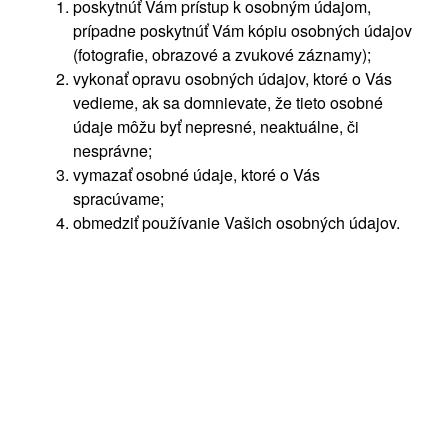
poskytnúť Vám prístup k osobným údajom,
prípadne poskytnúť Vám kópiu osobných údajov
(fotografie, obrazové a zvukové záznamy);
vykonať opravu osobných údajov, ktoré o Vás
vedieme, ak sa domnievate, že tieto osobné
údaje môžu byť nepresné, neaktuálne, či
nesprávne;
vymazať osobné údaje, ktoré o Vás
spracúvame;
obmedziť používanie Vašich osobných údajov.
Ak však dokážete poskytnúť dostatočné informácie
umožňujúce Vašu identifikáciu na fotografiách,
obrazových a zvukových záznamoch, a budete si tak
želať, vykonáme maximálne úsilie o výmaz
záznamov, na ktorých ste jednoznačne
identifikovateľný(á).
V rámci uplatnenia Vašich práv ste ďalej