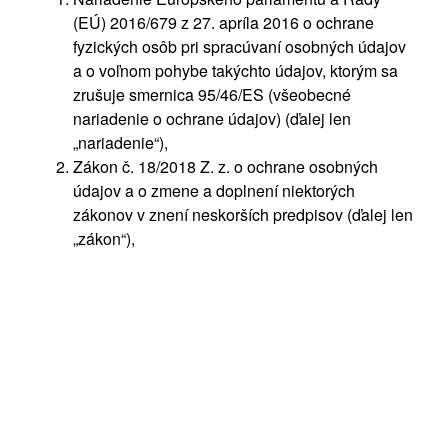
(EÚ) 2016/679 z 27. apríla 2016 o ochrane
fyzických osôb pri spracúvaní osobných údajov
a o voľnom pohybe takýchto údajov, ktorým sa
zrušuje smernica 95/46/ES (všeobecné
nariadenie o ochrane údajov) (ďalej len
„nariadenie“),
Zákon č. 18/2018 Z. z. o ochrane osobných
údajov a o zmene a doplnení niektorých
zákonov v znení neskorších predpisov (ďalej len
„zákon“),
(ďalej len „GDPR“).
Na účely GDPR je prevádzkovateľom určujúcim účel
a rozsah spracúvania osobných údajov získaných v
súvislosti s Vašou účasťou na propagačnom podujatí,
organizovaným spoločnosťami design factory
občianske združenie so sídlom na ulici Zrínskeho 9A,
811 03 Bratislava, IČO: 30799074, registrovaný