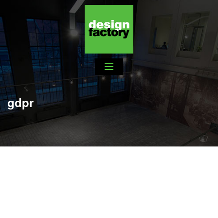
gdpr
PRAVIDLÁ SPRACÚVANIA OSOBNÝCH ÚDAJOV
(fotografie, obrazové a zvukové záznamy)